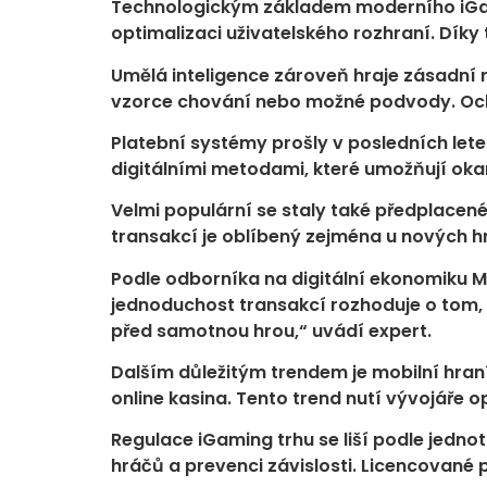
Technologickým základem moderního iGami
optimalizaci uživatelského rozhraní. Dík
Umělá inteligence zároveň hraje zásadní 
vzorce chování nebo možné podvody. Ochra
Platební systémy prošly v posledních lete
digitálními metodami, které umožňují oka
Velmi populární se staly také předplacené
transakcí je oblíbený zejména u nových hrá
Podle odborníka na digitální ekonomiku M
jednoduchost transakcí rozhoduje o tom, z
před samotnou hrou,“ uvádí expert.
Dalším důležitým trendem je mobilní hran
online kasina. Tento trend nutí vývojáře 
Regulace iGaming trhu se liší podle jednot
hráčů a prevenci závislosti. Licencované