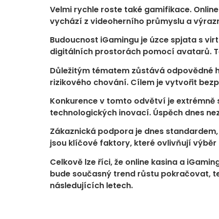
Velmi rychle roste také gamifikace. Onlin
vychází z videoherního průmyslu a výrazn
Budoucnost iGamingu je úzce spjata s virt
digitálních prostorách pomocí avatarů. 
Důležitým tématem zůstává odpovědné hra
rizikového chování. Cílem je vytvořit bez
Konkurence v tomto odvětví je extrémně s
technologických inovací. Úspěch dnes nezá
Zákaznická podpora je dnes standardem, k
jsou klíčové faktory, které ovlivňují výběr
Celkově lze říci, že online kasina a iGami
bude současný trend růstu pokračovat, tento
následujících letech.